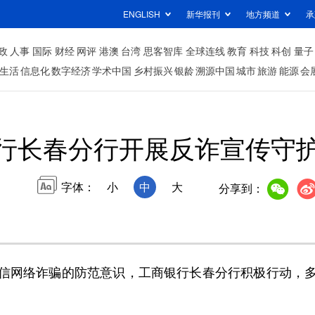
ENGLISH
新华报刊
地方频道
承
政
人事
国际
财经
网评
港澳
台湾
思客智库
全球连线
教育
科技
科创
量子
生活
信息化
数字经济
学术中国
乡村振兴
银龄
溯源中国
城市
旅游
能源
会
行长春分行开展反诈宣传守护
字体：
小
中
大
分享到：
网络诈骗的防范意识，工商银行长春分行积极行动，多