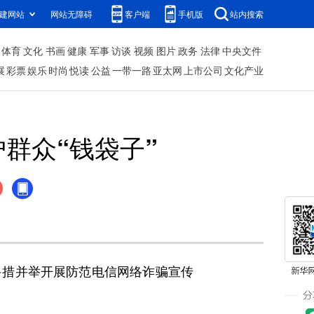
建网站
网站无障碍
客户端
手机版
站内搜索
体育
文化
书画
健康
军事
访谈
视频
图片
政务
法律
中央文件
展
彩票
娱乐
时尚
悦读
公益
一带一路
亚太网
上市公司
文化产业
群众“钱袋子”
措并举开展防范电信网络诈骗宣传