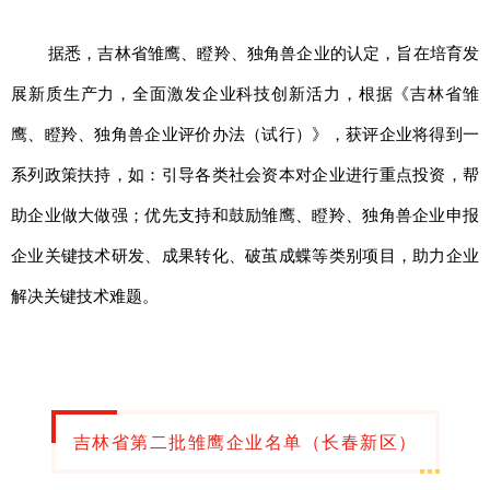
山东
河南
湖北
湖南
据悉，吉林省雏鹰、瞪羚、独角兽企业的认定，旨在培育发
广东
广西
海南
重庆
展新质生产力，全面激发企业科技创新活力，根据《吉林省雏
四川
贵州
云南
西藏
鹰、瞪羚、独角兽企业评价办法（试行）》，获评企业将得到一
陕西
甘肃
青海
宁夏
系列政策扶持，如：引导各类社会资本对企业进行重点投资，帮
新疆
内蒙古
黑龙江
助企业做大做强；优先支持和鼓励雏鹰、瞪羚、独角兽企业申报
企业关键技术研发、成果转化、破茧成蝶等类别项目，助力企业
多语种频道
解决关键技术难题。
English
Español
Français
عربى
Русский язык
日本語
한국어
Deutsch
Português
吉林省第二批雏鹰企业名单（长春新区）