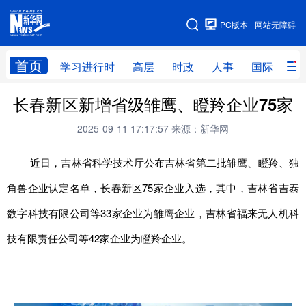
手机版
PC版本
网站无障碍
网站地图
首页
学习进行时
高层
时政
人事
国际
财
长春新区新增省级雏鹰、瞪羚企业75家
学习进行时
高层
时政
人事
2025-09-11 17:17:57
来源：新华网
国际
财经
网评
港澳
台湾
思客智库
全球连线
教育
近日，吉林省科学技术厅公布吉林省第二批雏鹰、瞪羚、独
角兽企业认定名单，长春新区75家企业入选，其中，吉林省吉泰
科技
科创
量子
体育
数字科技有限公司等33家企业为雏鹰企业，吉林省福来无人机科
文化
书画
健康
军事
技有限责任公司等42家企业为瞪羚企业。
访谈
视频
图片
政务
法律
中央文件
金融
汽车
食品
人居
信息化
数字经济