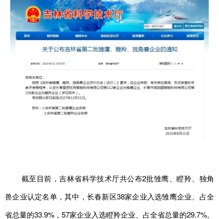
学术中国
乡村振兴
银龄
溯源中国
城市
旅游
能源
会展
彩票
娱乐
时尚
悦读
公益
一带一路
亚太网
上市公司
文化产业
地方频道
北京
天津
河北
山西
截至目前，吉林省科学技术厅共公布2批雏鹰、瞪羚、独角
辽宁
吉林
上海
江苏
兽企业认定名单，其中，长春新区38家企业入选雏鹰企业、占全
浙江
安徽
福建
江西
省总量的33.9%，57家企业入选瞪羚企业、占全省总量的29.7%。