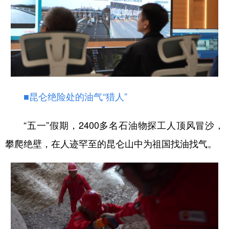
■昆仑绝险处的油气“猎人”
“五一”假期，2400多名石油物探工人顶风冒沙，
攀爬绝壁，在人迹罕至的昆仑山中为祖国找油找气。