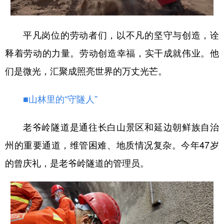
学术中国
乡村振兴
银龄
溯源中国
平凡岗位的劳动者们，以不凡的坚守与创造，诠
城市
旅游
能源
会展
释着劳动的力量。劳动创造幸福，实干成就伟业。他
彩票
娱乐
时尚
悦读
们是微光，汇聚成照亮世界的万丈光芒。
公益
一带一路
亚太网
上市公司
■山林里的“守隧人”
文化产业
老爷岭隧道是通往长白山景区和延边朝鲜族自治
地方频道
州的重要通道，维管困难、地质情况复杂。今年47岁
的曾庆礼，是老爷岭隧道的管理员。
北京
天津
河北
山西
辽宁
吉林
上海
江苏
浙江
安徽
福建
江西