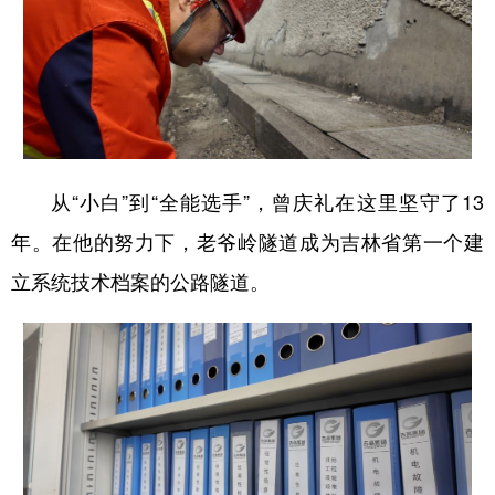
山东
河南
湖北
湖南
广东
广西
海南
重庆
四川
贵州
云南
西藏
陕西
甘肃
青海
宁夏
新疆
内蒙古
黑龙江
从“小白”到“全能选手”，曾庆礼在这里坚守了13
年。在他的努力下，老爷岭隧道成为吉林省第一个建
多语种频道
立系统技术档案的公路隧道。
English
Español
Français
عربى
Русский язык
日本語
한국어
Deutsch
Português