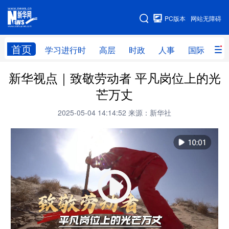
手机版
PC版本
网站无障碍
网站地图
首页
学习进行时
高层
时政
人事
国际
财
新华视点｜致敬劳动者 平凡岗位上的光
学习进行时
高层
时政
人事
芒万丈
国际
财经
网评
港澳
2025-05-04 14:14:52
来源：新华社
台湾
思客智库
全球连线
教育
科技
科创
量子
体育
文化
书画
健康
军事
访谈
视频
图片
政务
法律
中央文件
金融
汽车
食品
人居
信息化
数字经济